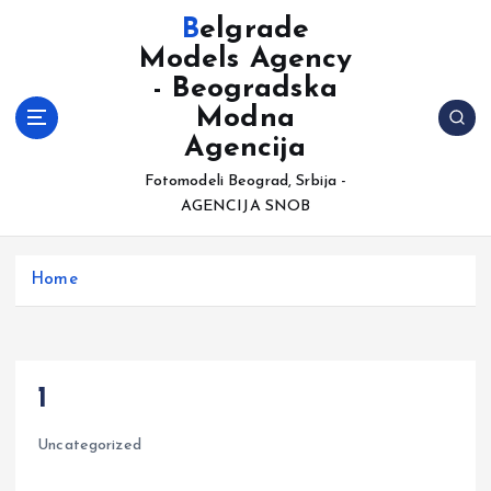
S
Belgrade
k
Models Agency
i
- Beogradska
p
t
Modna
o
Agencija
c
Fotomodeli Beograd, Srbija -
o
AGENCIJA SNOB
n
t
e
Home
n
t
1
Uncategorized