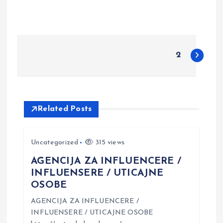
P
2
o
s
Related Posts
t
n
Uncategorized
315 views
AGENCIJA ZA INFLUENCERE /
a
INFLUENSERE / UTICAJNE
OSOBE
v
AGENCIJA ZA INFLUENCERE /
i
INFLUENSERE / UTICAJNE OSOBE