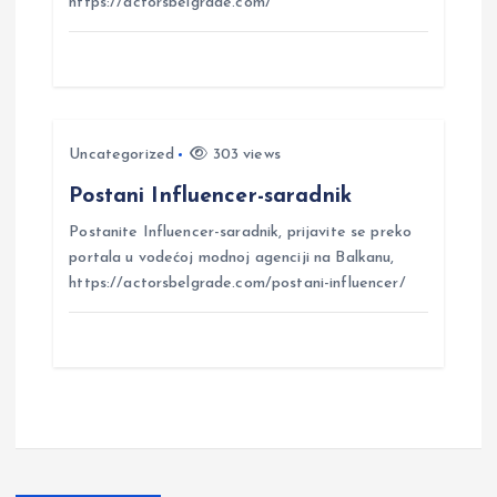
https://actorsbelgrade.com/
g
a
t
Uncategorized
303 views
i
Postani Influencer-saradnik
Postanite Influencer-saradnik, prijavite se preko
o
portala u vodećoj modnoj agenciji na Balkanu,
https://actorsbelgrade.com/postani-influencer/
n