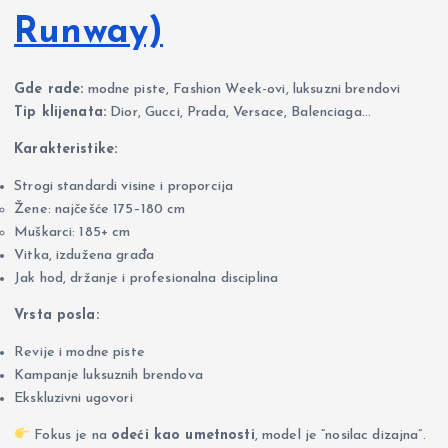
Runway)
Gde rade:
modne piste, Fashion Week-ovi, luksuzni brendovi
Tip klijenata:
Dior, Gucci, Prada, Versace, Balenciaga…
Karakteristike:
Strogi standardi visine i proporcija
Žene: najčešće 175–180 cm
Muškarci: 185+ cm
Vitka, izdužena građa
Jak hod, držanje i profesionalna disciplina
Vrsta posla:
Revije i modne piste
Kampanje luksuznih brendova
Ekskluzivni ugovori
Fokus je na
odeći kao umetnosti
, model je “nosilac dizajna”.