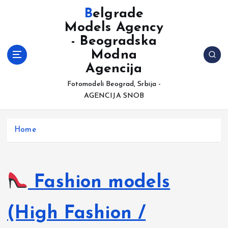
S
Belgrade
k
Models Agency
i
- Beogradska
p
t
Modna
o
Agencija
c
Fotomodeli Beograd, Srbija -
o
AGENCIJA SNOB
n
t
e
Home
n
t
Fashion models
(High Fashion /