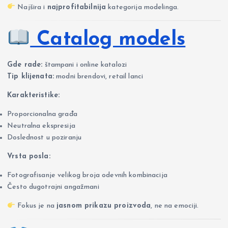
Najšira i
najprofitabilnija
kategorija modelinga.
Catalog models
Gde rade:
štampani i online katalozi
Tip klijenata:
modni brendovi, retail lanci
Karakteristike:
Proporcionalna građa
Neutralna ekspresija
Doslednost u poziranju
Vrsta posla:
Fotografisanje velikog broja odevnih kombinacija
Često dugotrajni angažmani
Fokus je na
jasnom prikazu proizvoda
, ne na emociji.