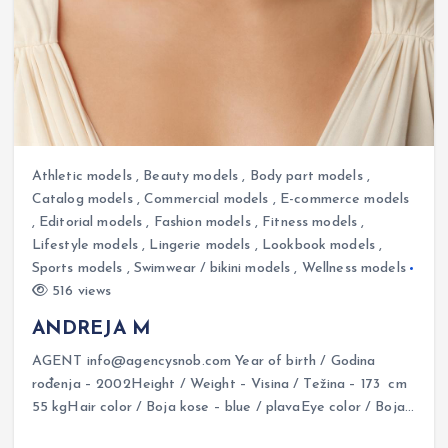
Athletic models
,
Beauty models
,
Body part models
,
Catalog models
,
Commercial models
,
E-commerce models
,
Editorial models
,
Fashion models
,
Fitness models
,
Lifestyle models
,
Lingerie models
,
Lookbook models
,
Sports models
,
Swimwear / bikini models
,
Wellness models
516 views
ANDREJA M
AGENT info@agencysnob.com Year of birth / Godina
rođenja – 2002Height / Weight – Visina / Težina – 173 cm
55 kgHair color / Boja kose – blue / plavaEye color / Boja…