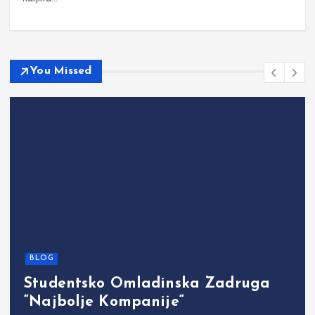
You Missed
Athletic models
Commercial models
Editorial models
Hostess / event models
Promotional models
Sports models
SOFIJA PA