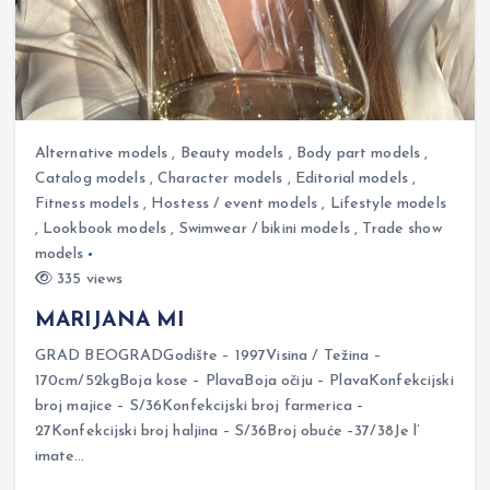
Alternative models
,
Beauty models
,
Body part models
,
Catalog models
,
Character models
,
Editorial models
,
Fitness models
,
Hostess / event models
,
Lifestyle models
,
Lookbook models
,
Swimwear / bikini models
,
Trade show
models
335 views
MARIJANA MI
GRAD BEOGRADGodište – 1997Visina / Težina –
170cm/52kgBoja kose – PlavaBoja očiju – PlavaKonfekcijski
broj majice – S/36Konfekcijski broj farmerica –
27Konfekcijski broj haljina – S/36Broj obuće –37/38Je l’
imate…