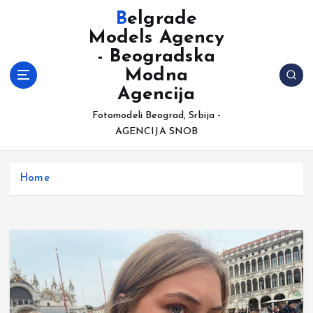
S
Belgrade
k
Models Agency
i
- Beogradska
p
t
Modna
o
Agencija
c
Fotomodeli Beograd, Srbija -
o
AGENCIJA SNOB
n
t
e
Home
n
t