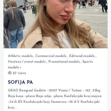
Athletic models
,
Commercial models
,
Editorial models
,
Hostess / event models
,
Promotional models
,
Sports
models
67 views
SOFIJA PA
GRAD Beograd Godište –2007 Visina / Težina – 167, 55kg
Boja kose –plava Boja očiju –plava Konfekcijski broj majice
–34 ili XS Konfekcijski broj farmerica –36 ili S Konfekcijski
broj…