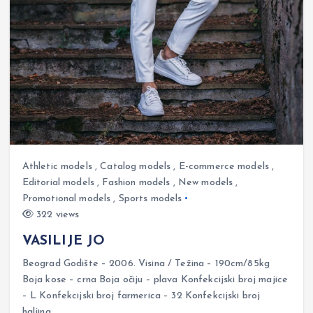
Athletic models
,
Catalog models
,
E-commerce models
,
Editorial models
,
Fashion models
,
New models
,
Promotional models
,
Sports models
322 views
VASILIJE JO
Beograd Godište – 2006. Visina / Težina – 190cm/85kg
Boja kose – crna Boja očiju – plava Konfekcijski broj majice
– L Konfekcijski broj farmerica – 32 Konfekcijski broj
haljina…