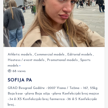
Athletic models
,
Commercial models
,
Editorial models
,
Hostess / event models
,
Promotional models
,
Sports
models
68 views
SOFIJA PA
GRAD Beograd Godište –2007 Visina / Težina – 167, 55kg
Boja kose –plava Boja očiju –plava Konfekcijski broj majice
–34 ili XS Konfekcijski broj farmerica –36 ili S Konfekcijski
broj…