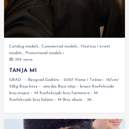
Catalog models
,
Commercial models
,
Hostess / event
models
,
Promotional models
395 views
TANJA MI
GRAD – Beograd Godište – 2007 Visina / Težina – 167cm/
52kg Boja kose – smedja Boja očiju – braon Konfekcijski
broj majice – M Konfekcijski broj farmerica – M
Konfekcijski broj haljina – M Broj obuće – 38…