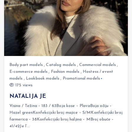
Body part models
,
Catalog models
,
Commercial models
,
E-commerce models
,
Fashion models
,
Hostess / event
models
,
Lookbook models
,
Promotional models
175 views
NATALIJA JE
Visina / Težina – 183 / 63Boja kose – PlavaBoja očiju –
Hazel greenKonfekcijski broj majice – S/MKonfekcijski broj
farmerica – 38Konfekcijski broj haljina – MBroj obuće –
41/42Je l’…