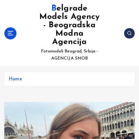
S
Belgrade
k
Models Agency
i
- Beogradska
p
t
Modna
o
Agencija
c
Fotomodeli Beograd, Srbija -
o
AGENCIJA SNOB
n
t
e
Home
n
t