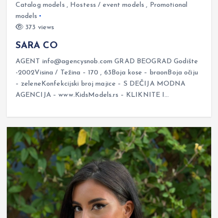
Catalog models
,
Hostess / event models
,
Promotional
models
373 views
SARA CO
AGENT info@agencysnob.com GRAD BEOGRAD Godište
-2002Visina / Težina – 170 , 63Boja kose – braonBoja očiju
– zeleneKonfekcijski broj majice – S DEČIJA MODNA
AGENCIJA – www.KidsModels.rs – KLIKNITE I…