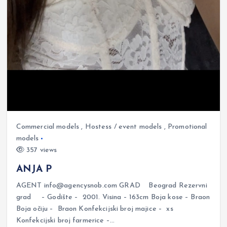
Commercial models
,
Hostess / event models
,
Promotional
models
357 views
ANJA P
AGENT info@agencysnob.com GRAD Beograd Rezervni
grad – Godište – 2001. Visina – 163cm Boja kose – Braon
Boja očiju – Braon Konfekcijski broj majice – xs
Konfekcijski broj farmerice –…