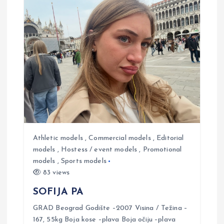
a
v
i
g
a
t
Athletic models
,
Commercial models
,
Editorial
models
,
Hostess / event models
,
Promotional
models
,
Sports models
i
83 views
o
SOFIJA PA
GRAD Beograd Godište –2007 Visina / Težina –
n
167, 55kg Boja kose –plava Boja očiju –plava