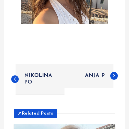
P
NIKOLINA
ANJA P
o
PO
s
t
Related Posts
n