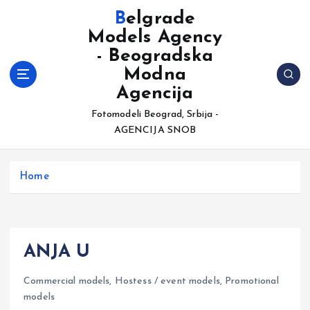
S
Belgrade
k
Models Agency
i
- Beogradska
p
t
Modna
o
Agencija
c
Fotomodeli Beograd, Srbija -
o
AGENCIJA SNOB
n
t
e
Home
n
t
ANJA U
Commercial models
,
Hostess / event models
,
Promotional
models