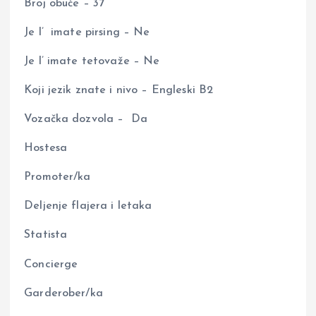
Broj obuće – 37
Je l’ imate pirsing – Ne
Je l’ imate tetovaže – Ne
Koji jezik znate i nivo – Engleski B2
Vozačka dozvola – Da
Hostesa
Promoter/ka
Deljenje flajera i letaka
Statista
Concierge
Garderober/ka