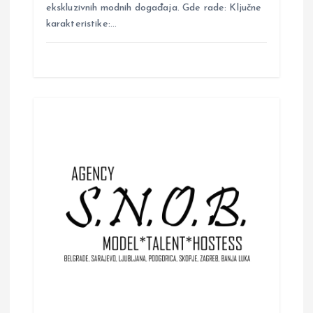
ekskluzivnih modnih događaja. Gde rade: Ključne
karakteristike:…