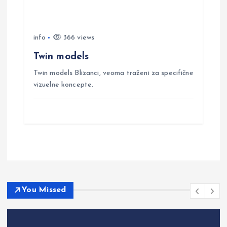
info
366 views
Twin models
Twin models Blizanci, veoma traženi za specifične
vizuelne koncepte.
You Missed