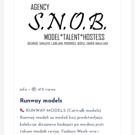
v
i
g
a
t
i
info
415 views
o
Runway models
n
RUNWAY MODELS (Catwalk models)
Runway modeli su modeli koji predstavljaju
kolekcije dizajnera hodajući po modnoj pisti
tokom modnih revija, Fashion Week-ova i