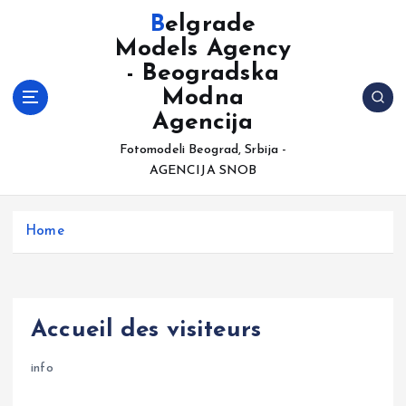
S
Belgrade
k
Models Agency
i
- Beogradska
p
t
Modna
o
Agencija
c
Fotomodeli Beograd, Srbija -
o
AGENCIJA SNOB
n
t
e
Home
n
t
Accueil des visiteurs
info