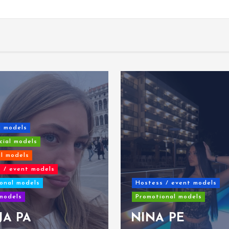
c models
ial models
al models
 / event models
onal models
Hostess / event models
models
Promotional models
JA PA
NINA PE