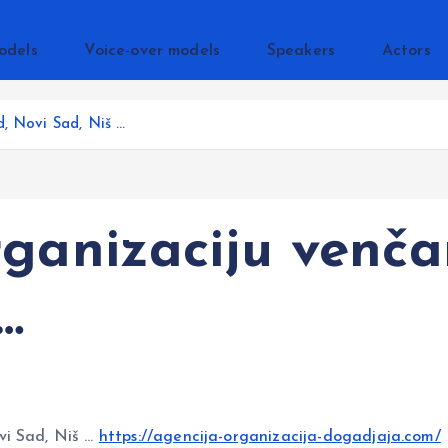
odels
Voice-over models
Speakers
Actors
d, Novi Sad, Niš …
rganizaciju venča
…
vi Sad, Niš …
https://agencija-organizacija-dogadjaja.com/