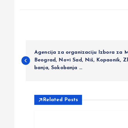
P
Agencija za organizaciju Izbora za Mi
o
Beograd, Novi Sad, Niš, Kopaonik, Zl
banja, Sokobanja …
s
t
Related Posts
n
a