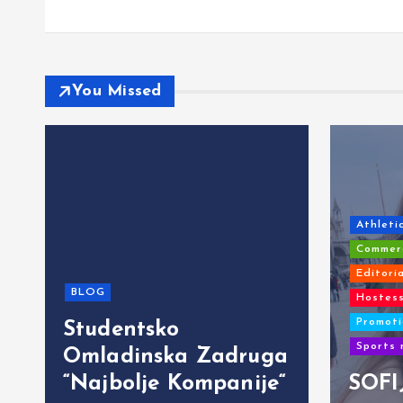
You Missed
Athleti
Commerc
Editori
BLOG
Hostess
Promoti
Studentsko
Sports 
Omladinska Zadruga
“Najbolje Kompanije“
SOFI