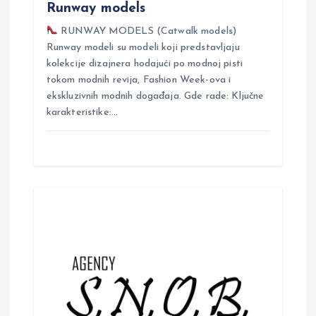
Runway models
RUNWAY MODELS (Catwalk models)
Runway modeli su modeli koji predstavljaju
kolekcije dizajnera hodajući po modnoj pisti
tokom modnih revija, Fashion Week-ova i
ekskluzivnih modnih događaja. Gde rade: Ključne
karakteristike:…