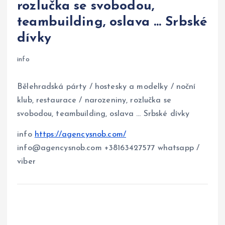
rozlučka se svobodou,
teambuilding, oslava … Srbské
dívky
info
Bělehradská párty / hostesky a modelky / noční
klub, restaurace / narozeniny, rozlučka se
svobodou, teambuilding, oslava … Srbské dívky
info
https://agencysnob.com/
info@agencysnob.com +38163427577 whatsapp /
viber