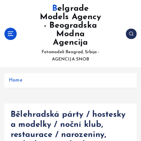
S
Belgrade
k
Models Agency
i
- Beogradska
p
t
Modna
o
Agencija
c
Fotomodeli Beograd, Srbija -
o
AGENCIJA SNOB
n
t
e
Home
n
t
Bělehradská párty / hostesky
a modelky / noční klub,
restaurace / narozeniny,