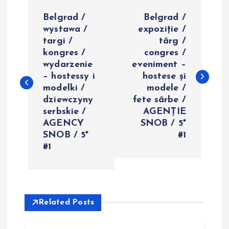
P
Belgrad /
Belgrad /
o
wystawa /
expoziție /
targi /
târg /
kongres /
congres /
s
wydarzenie
eveniment –
– hostessy i
hostese și
t
modelki /
modele /
dziewczyny
fete sârbe /
n
serbskie /
AGENȚIE
AGENCY
SNOB / 5*
a
SNOB / 5*
#1
#1
v
i
Related Posts
g