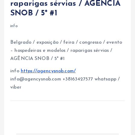
raparigas sérvias / AGÊNCIA
SNOB / 5* #1
info
Belgrado / exposição / feira / congresso / evento
– hospedeiras e modelos / raparigas sérvias /
AGÊNCIA SNOB / 5* #1
info
https://agencysnob.com/
info@agencysnob.com +38163427577 whatsapp /
viber