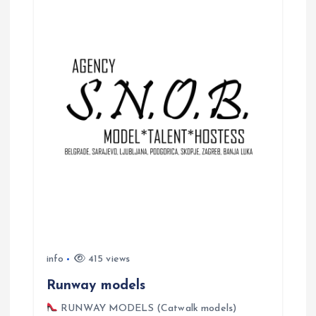
a
t
i
o
n
info
415 views
Runway models
RUNWAY MODELS (Catwalk models)