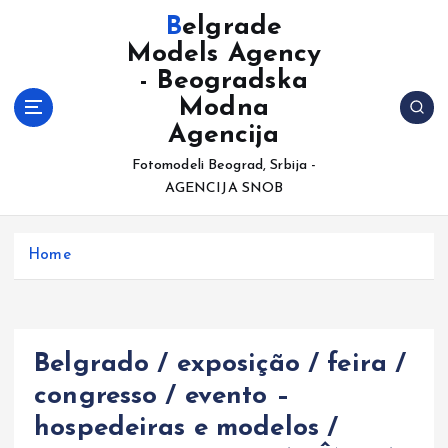
S
Belgrade
k
Models Agency
i
- Beogradska
p
t
Modna
o
Agencija
c
Fotomodeli Beograd, Srbija -
o
AGENCIJA SNOB
n
t
e
Home
n
t
Belgrado / exposição / feira /
congresso / evento –
hospedeiras e modelos /