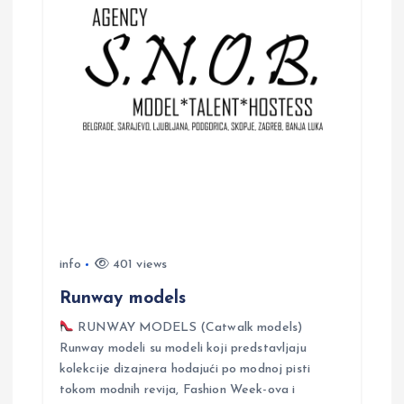
i
g
a
t
i
o
info
401 views
n
Runway models
RUNWAY MODELS (Catwalk models)
Runway modeli su modeli koji predstavljaju
kolekcije dizajnera hodajući po modnoj pisti
tokom modnih revija, Fashion Week-ova i