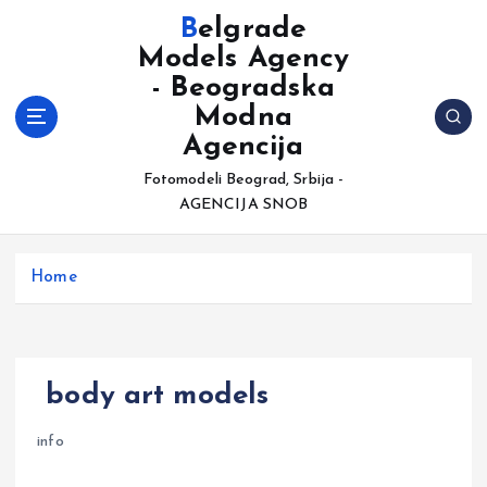
S
Belgrade
k
Models Agency
i
- Beogradska
p
t
Modna
o
Agencija
c
Fotomodeli Beograd, Srbija -
o
AGENCIJA SNOB
n
t
e
Home
n
t
body art models
info