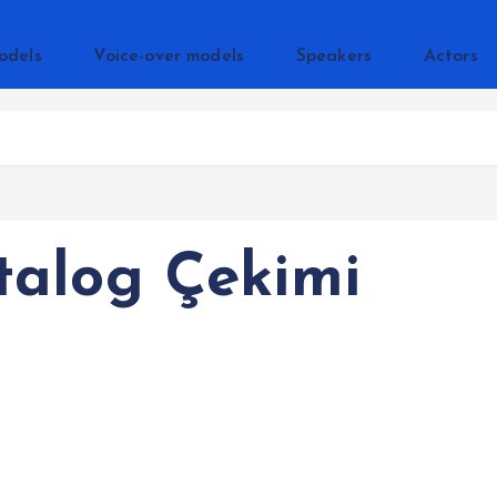
odels
Voice-over models
Speakers
Actors
talog Çekimi