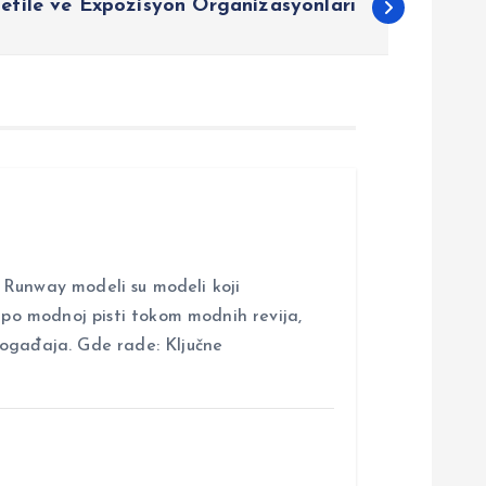
efile ve Expozisyon Organizasyonları
nway modeli su modeli koji
i po modnoj pisti tokom modnih revija,
događaja. Gde rade: Ključne