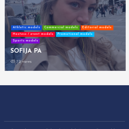
Athletic models
Commercial models
Editorial models
Hostess / event models
Promotional models
Sports models
SOFIJA PA
72 views