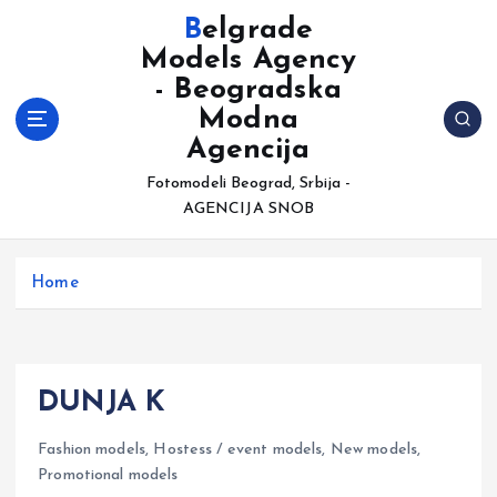
S
Belgrade
k
Models Agency
i
- Beogradska
p
t
Modna
o
Agencija
c
Fotomodeli Beograd, Srbija -
o
AGENCIJA SNOB
n
t
e
Home
n
t
DUNJA K
Fashion models
,
Hostess / event models
,
New models
,
Promotional models