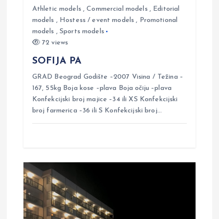
a
Athletic models
,
Commercial models
,
Editorial
t
models
,
Hostess / event models
,
Promotional
models
,
Sports models
72 views
i
SOFIJA PA
o
GRAD Beograd Godište –2007 Visina / Težina –
167, 55kg Boja kose –plava Boja očiju –plava
n
Konfekcijski broj majice –34 ili XS Konfekcijski
broj farmerica –36 ili S Konfekcijski broj…