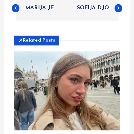
P
MARIJA JE
SOFIJA DJO
o
s
Related Posts
t
n
a
v
i
g