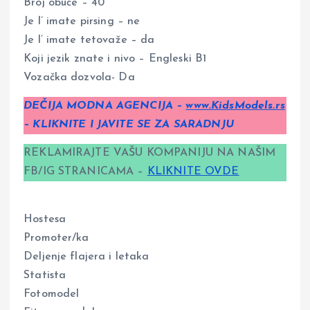
Broj obuće – 40
Je l’ imate pirsing – ne
Je l’ imate tetovaže – da
Koji jezik znate i nivo – Engleski B1
Vozačka dozvola- Da
DEČIJA MODNA AGENCIJA –
www.KidsModels.rs
– KLIKNITE I JAVITE SE ZA SARADNJU
REKLAMIRAJTE VAŠU KOMPANIJU NA NAŠIM
FB/IG STRANICAMA –
KLIKNITE OVDE
Hostesa
Promoter/ka
Deljenje flajera i letaka
Statista
Fotomodel