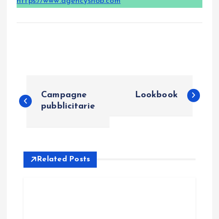
https://www.agencysnob.com
P
Campagne
Lookbook
o
pubblicitarie
s
t
Related Posts
n
a