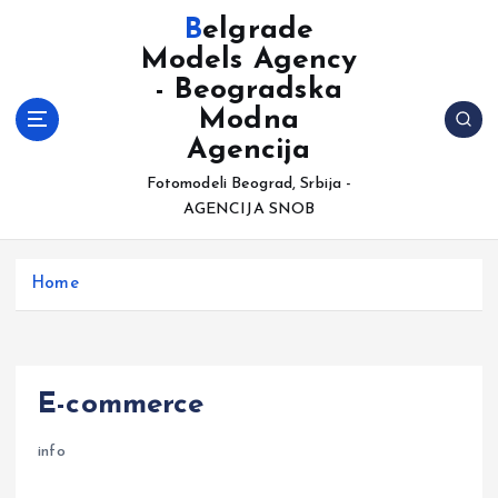
S
Belgrade
k
Models Agency
i
- Beogradska
p
t
Modna
o
Agencija
c
Fotomodeli Beograd, Srbija -
o
AGENCIJA SNOB
n
t
e
Home
n
t
E-commerce
info