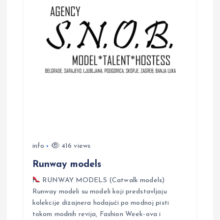
v
i
g
a
t
i
info
416 views
o
Runway models
n
RUNWAY MODELS (Catwalk models)
Runway modeli su modeli koji predstavljaju
kolekcije dizajnera hodajući po modnoj pisti
tokom modnih revija, Fashion Week-ova i