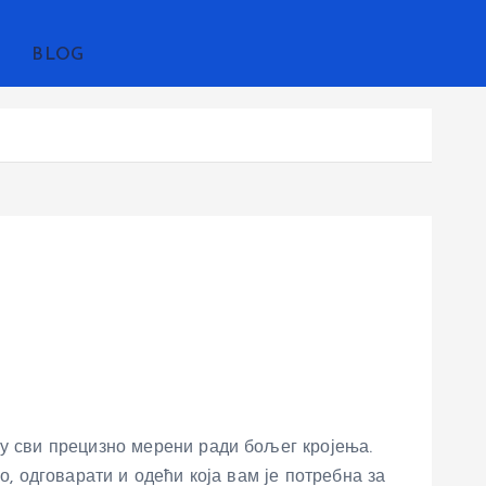
BLOG
су сви прецизно мерени ради бољег кројења.
, одговарати и одећи која вам је потребна за