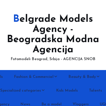
Belgrade Models
Agency -
Beogradska Modna
Agencija
Fotomodeli Beograd, Srbija - AGENCIJA SNOB
ls
Fashion & Commercial
Beauty & Body
Specialized categories
Kids Models
Talents
gency
News
Be a model
Vloggers
UG