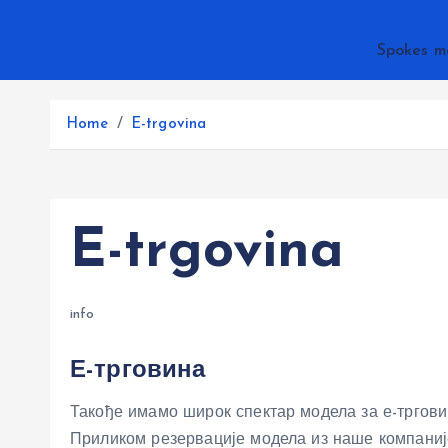
Spokes m
Home
E-trgovina
E-trgovina
info
Е-трговина
Такође имамо широк спектар модела за е-тргови
Приликом резервације модела из наше компаније,