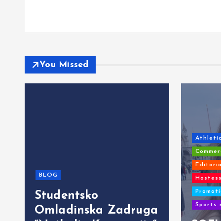
You Missed
Athleti
Commerc
Editori
BLOG
Hostess
Promoti
Studentsko
Sports 
Omladinska Zadruga