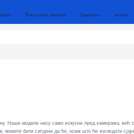
odels
Voice-over models
Speakers
Actors
ну. Наши модели нису само искусни пред камерама, већ 
 можете бити сигурни да ће, осим што ће изгледати сјајно