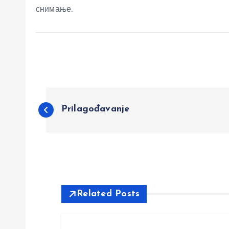
снимање.
P
Prilagođavanje
o
s
t
Related Posts
n