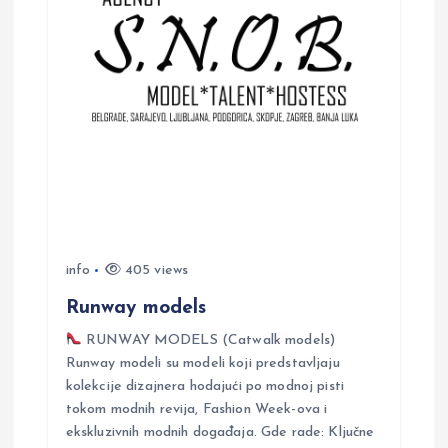
i
g
a
t
i
info
405 views
o
Runway models
n
RUNWAY MODELS (Catwalk models)
Runway modeli su modeli koji predstavljaju
kolekcije dizajnera hodajući po modnoj pisti
tokom modnih revija, Fashion Week-ova i
ekskluzivnih modnih događaja. Gde rade: Ključne