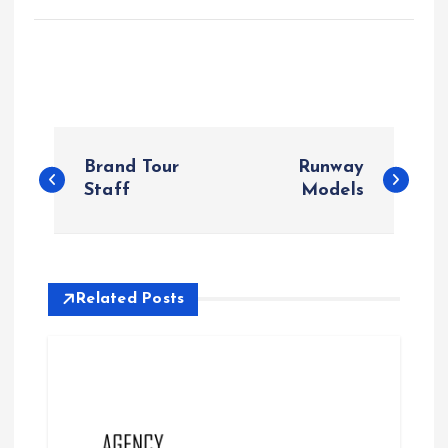
P
Brand Tour
Runway
o
Staff
Models
s
t
Related Posts
n
a
v