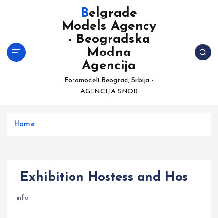
S
Belgrade
k
Models Agency
i
- Beogradska
p
t
Modna
o
Agencija
c
Fotomodeli Beograd, Srbija -
o
AGENCIJA SNOB
n
t
e
Home
n
t
Exhibition Hostess and Hos
info