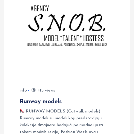
v
i
g
a
t
i
info
415 views
o
Runway models
n
RUNWAY MODELS (Catwalk models)
Runway modeli su modeli koji predstavljaju
kolekcije dizajnera hodajući po modnoj pisti
tokom modnih revija, Fashion Week-ova i