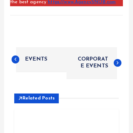
the best agency
https://www.AgencySNOB.com
P
EVENTS
CORPORAT
o
E EVENTS
s
t
Related Posts
n
a