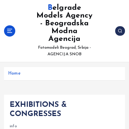
S
Belgrade
k
Models Agency
i
- Beogradska
p
t
Modna
o
Agencija
c
Fotomodeli Beograd, Srbija -
o
AGENCIJA SNOB
n
t
e
Home
n
t
EXHIBITIONS &
CONGRESSES
info