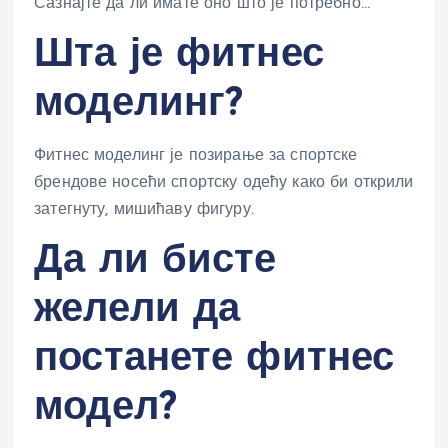
Сазнајте да ли имате оно што је потребно…
Шта је фитнес
моделинг?
Фитнес моделинг је позирање за спортске
брендове носећи спортску одећу како би открили
затегнуту, мишићаву фигуру.
Да ли бисте
желели да
постанете фитнес
модел?