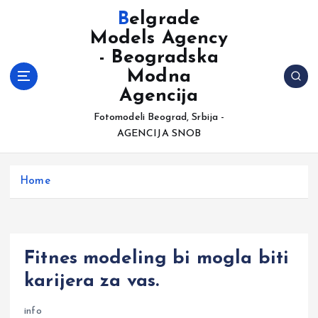
S
Belgrade
k
Models Agency
i
- Beogradska
p
t
Modna
o
Agencija
c
Fotomodeli Beograd, Srbija -
o
AGENCIJA SNOB
n
t
e
Home
n
t
Fitnes modeling bi mogla biti
karijera za vas.
info