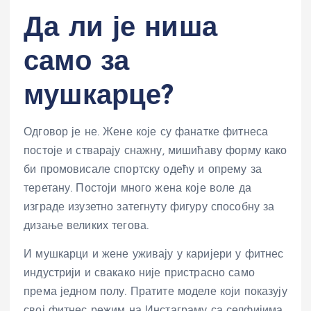
Да ли је ниша
само за
мушкарце?
Одговор је не. Жене које су фанатке фитнеса
постоје и стварају снажну, мишићаву форму како
би промовисале спортску одећу и опрему за
теретану. Постоји много жена које воле да
изграде изузетно затегнуту фигуру способну за
дизање великих тегова.
И мушкарци и жене уживају у каријери у фитнес
индустрији и свакако није пристрасно само
према једном полу. Пратите моделе који показују
свој фитнес режим на Инстаграму са селфијима