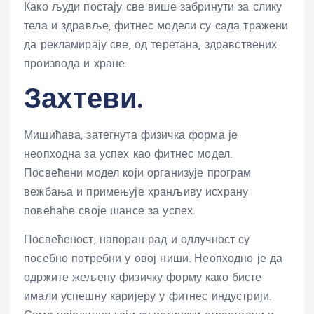
Како људи постају све више забринути за слику
тела и здравље, фитнес модели су сада тражени
да рекламирају све, од теретана, здравствених
производа и хране.
Захтеви.
Мишићава, затегнута физичка форма је
неопходна за успех као фитнес модел.
Посвећени модел који организује програм
вежбања и примењује хранљиву исхрану
повећаће своје шансе за успех.
Посвећеност, напоран рад и одлучност су
посебно потребни у овој ниши. Неопходно је да
одржите жељену физичку форму како бисте
имали успешну каријеру у фитнес индустрији.