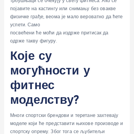
трбушњаци се очекују у свету фитнеса. Ако се
појавите на кастингу или снимању без овакве
физичке грађе, веома је мало вероватно да ћете
успети. Само
посвећени ће моћи да издрже притисак да
одрже такву фигуру.
Које су
могућности у
фитнес
моделству?
Многи спортски брендови и теретане захтевају
моделе који ће представити њихове производе и
спортску опрему. Због тога се љубитељи