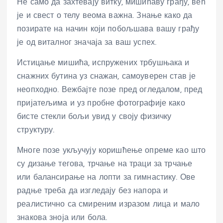
Не само да захтевају витку, мишићаву грађу, већ
је и свест о телу веома важна. Знање како да
позирате на начин који побољшава вашу грађу
је од виталног значаја за ваш успех.
Истицање мишића, испружених трбушњака и
снажних бутина уз снажан, самоуверен став је
неопходно. Вежбајте позе пред огледалом, пред
пријатељима и уз пробне фотографије како
бисте стекли бољи увид у своју физичку
структуру.
Многе позе укључују коришћење опреме као што
су дизање тегова, трчање на траци за трчање
или балансирање на лопти за гимнастику. Ове
радње треба да изгледају без напора и
реалистично са смиреним изразом лица и мало
знакова зноја или бола.