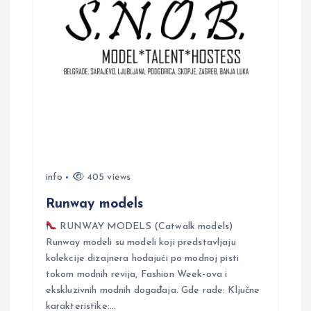
g
a
t
i
o
n
info
405 views
Runway models
RUNWAY MODELS (Catwalk models)
Runway modeli su modeli koji predstavljaju
kolekcije dizajnera hodajući po modnoj pisti
tokom modnih revija, Fashion Week-ova i
ekskluzivnih modnih događaja. Gde rade: Ključne
karakteristike:…