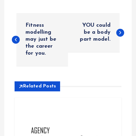
P
Fitness
YOU could
o
modelling
be a body
may just be
part model.
the career
s
for you.
t
n
Related Posts
a
v
i