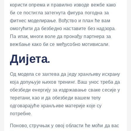
користи опрема и правилно изводе вежбе како
би се постигла затегнута фигура погодна за
фитнес моделирање. Вођство и план ће вам
омогућити да безбедно наставите без надзора.
Па ипак, многи воле да пронађу партнера за
вежбање како би се међусобно мотивисали.
Дијета.
Од модела се захтева да једу хранљиву исхрану
која допуњује њихов тренинг. Ваш унос треба да
обезбеди енергију за издржавање сваке сесије у
теретани, као и да обезбеди вашем телу
одговарајуће хранљиве материје које су
потребне.
Поново, стручњак у овој области ће моћи да вас