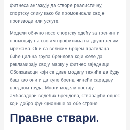
фитнеса ангажују да створе реалистичну,
спортску слику како би промовисали своје
производе или услуге.
Модели обично носе спортску одећу за тренинг и
промоцију на својим профилима на друштвеним
мрежама. Они са великим бројем пратилаца
биће циљна група брендова који желе да
рекламирају своју марку у фитнес заједници.
Обожаваоци који се диве моделу тежиће да буду
баш као они и да купе бренд, чинећи сарадњу
вредном труда. Многи модели постају
амбасадори водећих брендова, стварајући однос
који добро функционише за обе стране.
Правне ствари.