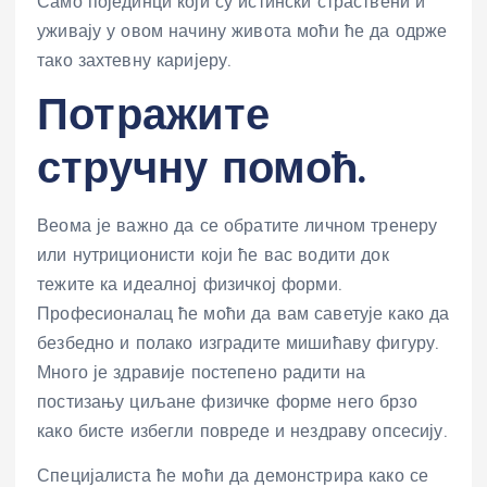
Само појединци који су истински страствени и
уживају у овом начину живота моћи ће да одрже
тако захтевну каријеру.
Потражите
стручну помоћ.
Веома је важно да се обратите личном тренеру
или нутриционисти који ће вас водити док
тежите ка идеалној физичкој форми.
Професионалац ће моћи да вам саветује како да
безбедно и полако изградите мишићаву фигуру.
Много је здравије постепено радити на
постизању циљане физичке форме него брзо
како бисте избегли повреде и нездраву опсесију.
Специјалиста ће моћи да демонстрира како се