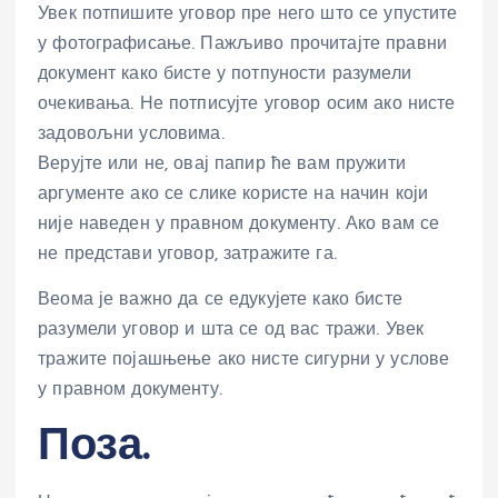
Увек потпишите уговор пре него што се упустите
у фотографисање. Пажљиво прочитајте правни
документ како бисте у потпуности разумели
очекивања. Не потписујте уговор осим ако нисте
задовољни условима.
Верујте или не, овај папир ће вам пружити
аргументе ако се слике користе на начин који
није наведен у правном документу. Ако вам се
не представи уговор, затражите га.
Веома је важно да се едукујете како бисте
разумели уговор и шта се од вас тражи. Увек
тражите појашњење ако нисте сигурни у услове
у правном документу.
Поза.