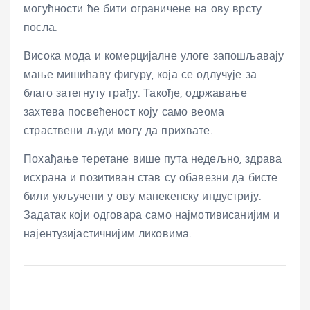
могућности ће бити ограничене на ову врсту
посла.
Висока мода и комерцијалне улоге запошљавају
мање мишићаву фигуру, која се одлучује за
благо затегнуту грађу. Такође, одржавање
захтева посвећеност коју само веома
страствени људи могу да прихвате.
Похађање теретане више пута недељно, здрава
исхрана и позитиван став су обавезни да бисте
били укључени у ову манекенску индустрију.
Задатак који одговара само најмотивисанијим и
најентузијастичнијим ликовима.