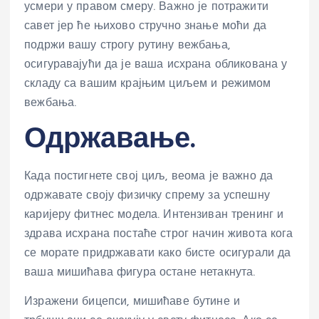
усмери у правом смеру. Важно је потражити
савет јер ће њихово стручно знање моћи да
подржи вашу строгу рутину вежбања,
осигуравајући да је ваша исхрана обликована у
складу са вашим крајњим циљем и режимом
вежбања.
Одржавање.
Када постигнете свој циљ, веома је важно да
одржавате своју физичку спрему за успешну
каријеру фитнес модела. Интензиван тренинг и
здрава исхрана постаће строг начин живота кога
се морате придржавати како бисте осигурали да
ваша мишићава фигура остане нетакнута.
Изражени бицепси, мишићаве бутине и