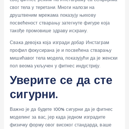
свог тела у теретани. Многи налози на
друштвеним мрежама показују њихову
посвећеност стварању затегнуте фигуре која
такође промовише здраву исхрану.
Свака девојка која изгради добар Инстаграм
профил фокусирана је и посвећена стварању
мишићавог тела модела, показујући да је женски
пол веома укључен у фитнес индустрију.
Уверите се да сте
сигурни.
Важно је да будете 100% сигурни да је фитнес
моделинг за вас, јер када једном изградите
физичку форму овог високог стандарда, ваше