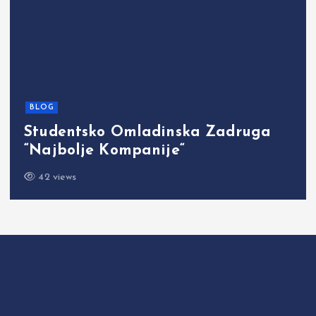
BLOG
Studentsko Omladinska Zadruga
“Najbolje Kompanije“
42 views