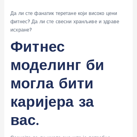
Да ли сте фанатик теретане који високо цени
фитнес? Да ли сте свесни хранљиве и здраве
исхране?
Фитнес
моделинг би
могла бити
каријера за
вас.