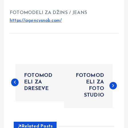
FOTOMODELI ZA DŽINS / JEANS
https://agencysnob.com/
P
FOTOMOD
FOTOMOD
o
ELI ZA
ELI ZA
DRESEVE
FOTO
STUDIO
s
t
n
Related Posts