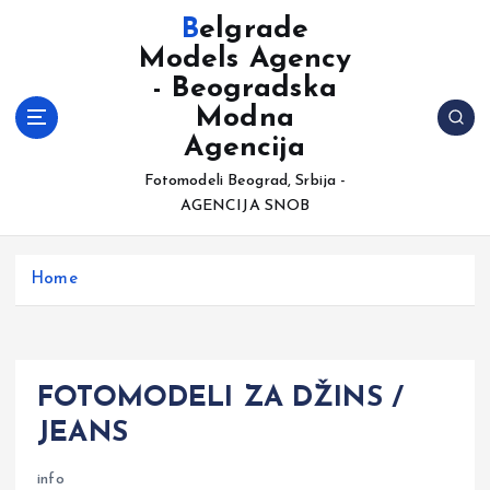
S
Belgrade
k
Models Agency
i
- Beogradska
p
t
Modna
o
Agencija
c
Fotomodeli Beograd, Srbija -
o
AGENCIJA SNOB
n
t
e
Home
n
t
FOTOMODELI ZA DŽINS /
JEANS
info