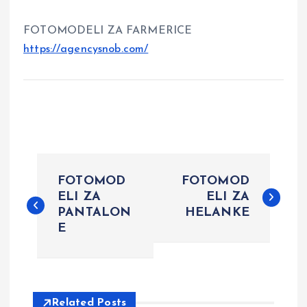
FOTOMODELI ZA FARMERICE
https://agencysnob.com/
P
FOTOMOD
FOTOMOD
o
ELI ZA
ELI ZA
PANTALON
HELANKE
E
s
t
n
Related Posts