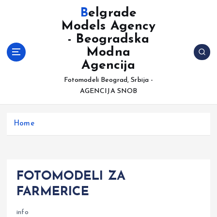
S
Belgrade
k
Models Agency
i
- Beogradska
p
t
Modna
o
Agencija
c
Fotomodeli Beograd, Srbija -
o
AGENCIJA SNOB
n
t
e
Home
n
t
FOTOMODELI ZA
FARMERICE
info