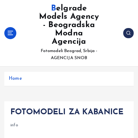
S
Belgrade
k
Models Agency
i
- Beogradska
p
t
Modna
o
Agencija
c
Fotomodeli Beograd, Srbija -
o
AGENCIJA SNOB
n
t
e
Home
n
t
FOTOMODELI ZA KABANICE
info