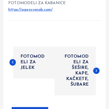
FOTOMODELI ZA KABANICE
https://agencysnob.com/
P
FOTOMOD
FOTOMOD
o
ELI ZA
ELI ZA
JELEK
ŠEŠIRE,
KAPE,
s
KAČKETE,
ŠUBARE
t
n