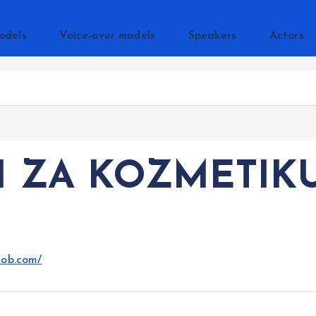
odels
Voice-over models
Speakers
Actors
 ZA KOZMETIK
nob.com/