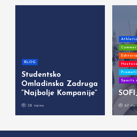
Athleti
Commerc
Editori
BLOG
Hostess
Promoti
Studentsko
Sports 
Omladinska Zadruga
“Najbolje Kompanije“
SOFI
38 views
67 vie