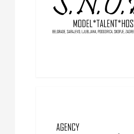
i
g
a
t
i
o
n