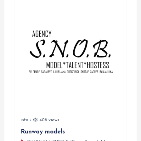
a
v
i
g
a
t
i
o
info
408 views
n
Runway models