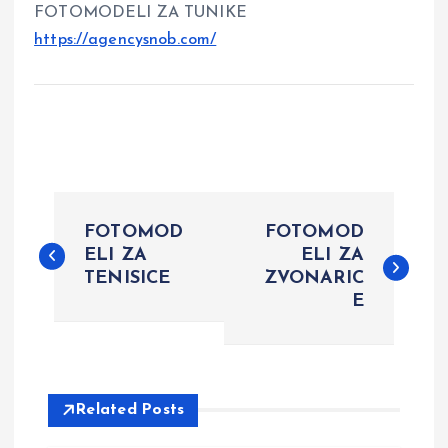
FOTOMODELI ZA TUNIKE
https://agencysnob.com/
P
FOTOMOD
FOTOMOD
o
ELI ZA
ELI ZA
TENISICE
ZVONARIC
E
s
t
n
Related Posts