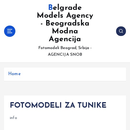
S
Belgrade
k
Models Agency
i
- Beogradska
p
t
Modna
o
Agencija
c
Fotomodeli Beograd, Srbija -
o
AGENCIJA SNOB
n
t
e
Home
n
t
FOTOMODELI ZA TUNIKE
info