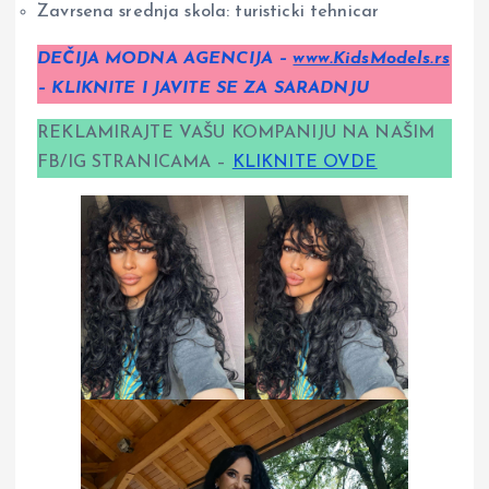
Zavrsena srednja skola: turisticki tehnicar
DEČIJA MODNA AGENCIJA –
www.KidsModels.rs
– KLIKNITE I JAVITE SE ZA SARADNJU
REKLAMIRAJTE VAŠU KOMPANIJU NA NAŠIM
FB/IG STRANICAMA –
KLIKNITE OVDE