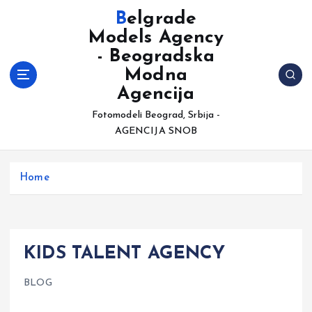
S
Belgrade
k
Models Agency
i
- Beogradska
p
t
Modna
o
Agencija
c
Fotomodeli Beograd, Srbija -
o
AGENCIJA SNOB
n
t
e
Home
n
t
KIDS TALENT AGENCY
BLOG