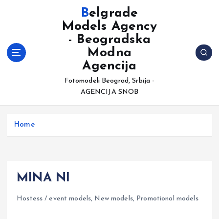
S
Belgrade
k
Models Agency
i
- Beogradska
p
t
Modna
o
Agencija
c
Fotomodeli Beograd, Srbija -
o
AGENCIJA SNOB
n
t
e
Home
n
t
MINA NI
Hostess / event models
,
New models
,
Promotional models