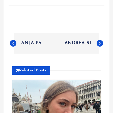
P
ANJA PA
ANDREA ST
o
s
Related Posts
t
n
a
v