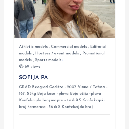
i
g
a
Athletic models
,
Commercial models
,
Editorial
t
models
,
Hostess / event models
,
Promotional
models
,
Sports models
69 views
i
SOFIJA PA
o
GRAD Beograd Godište –2007 Visina / Težina –
167, 55kg Boja kose –plava Boja očiju –plava
n
Konfekcijski broj majice –34 ili XS Konfekcijski
broj farmerica –36 ili S Konfekcijski broj…