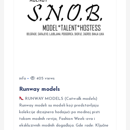
i
g
a
t
i
info
405 views
o
Runway models
n
RUNWAY MODELS (Catwalk models)
Runway modeli su modeli koji predstavljaju
kolekcije dizajnera hodajući po modnoj pisti
tokom modnih revija, Fashion Week-ova i
ekskluzivnih modnih događaja. Gde rade: Ključne