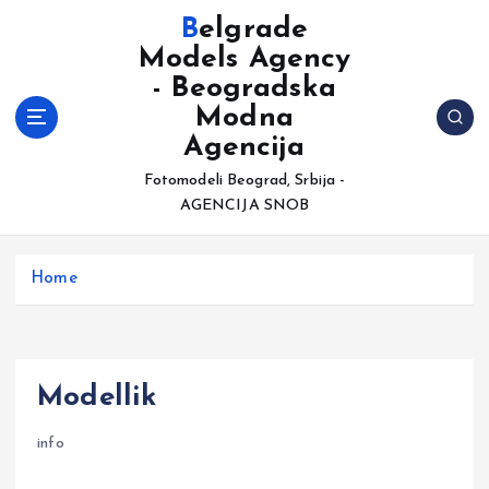
S
Belgrade
k
Models Agency
i
- Beogradska
p
t
Modna
o
Agencija
c
Fotomodeli Beograd, Srbija -
o
AGENCIJA SNOB
n
t
e
Home
n
t
Modellik
info