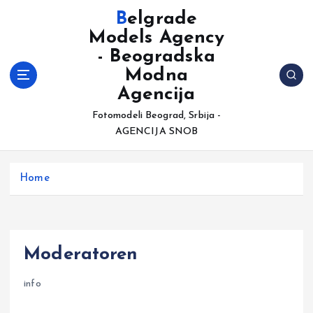
S
Belgrade
k
Models Agency
i
- Beogradska
p
t
Modna
o
Agencija
c
Fotomodeli Beograd, Srbija -
o
AGENCIJA SNOB
n
t
e
Home
n
t
Moderatoren
info