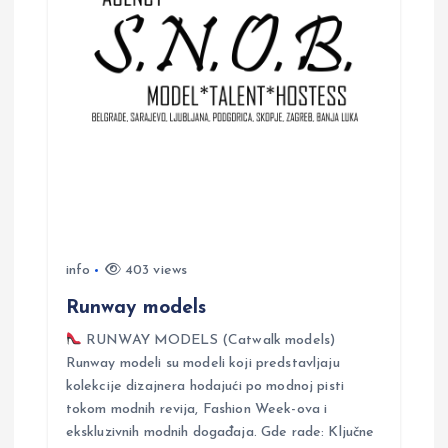
i
g
a
t
i
info
403 views
o
Runway models
n
RUNWAY MODELS (Catwalk models)
Runway modeli su modeli koji predstavljaju
kolekcije dizajnera hodajući po modnoj pisti
tokom modnih revija, Fashion Week-ova i
ekskluzivnih modnih događaja. Gde rade: Ključne