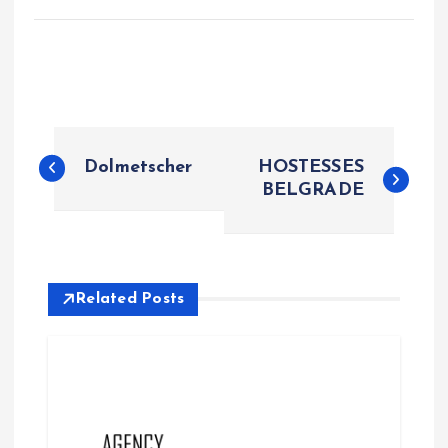
P
Dolmetscher
HOSTESSES
o
BELGRADE
s
t
Related Posts
n
a
v