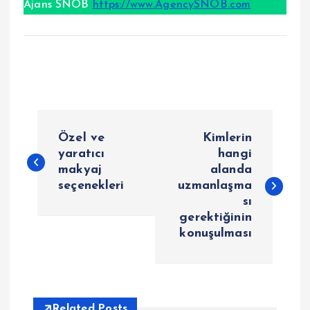
Ajans SNOB
https://www.AgencySNOB.com
P
Özel ve
Kimlerin
o
yaratıcı
hangi
makyaj
alanda
seçenekleri
uzmanlaşma
s
sı
gerektiğinin
t
konuşulması
n
a
Related Posts