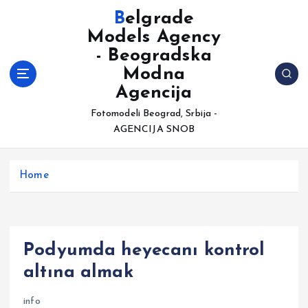
S
Belgrade
k
Models Agency
i
- Beogradska
p
t
Modna
o
Agencija
c
Fotomodeli Beograd, Srbija -
o
AGENCIJA SNOB
n
t
e
Home
n
t
Podyumda heyecanı kontrol
altına almak
info