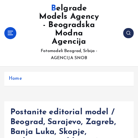
S
Belgrade
k
Models Agency
i
- Beogradska
p
t
Modna
o
Agencija
c
Fotomodeli Beograd, Srbija -
o
AGENCIJA SNOB
n
t
e
Home
n
t
Postanite editorial model /
Beograd, Sarajevo, Zagreb,
Banja Luka, Skopje,