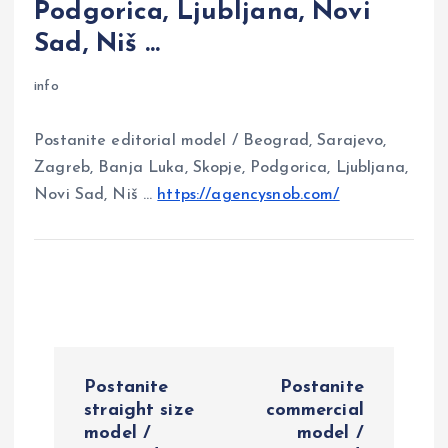
Podgorica, Ljubljana, Novi
Sad, Niš …
info
Postanite editorial model / Beograd, Sarajevo,
Zagreb, Banja Luka, Skopje, Podgorica, Ljubljana,
Novi Sad, Niš …
https://agencysnob.com/
P
Postanite
Postanite
o
straight size
commercial
model /
model /