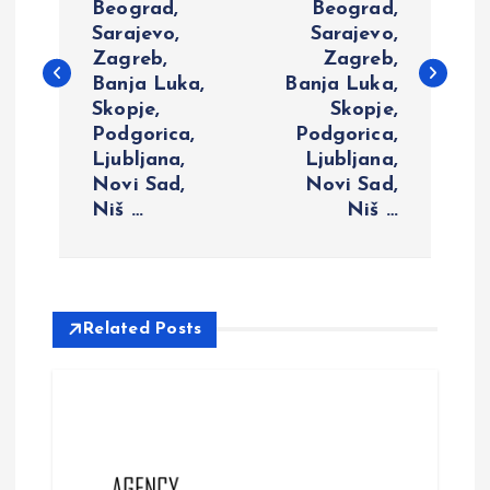
Beograd,
Beograd,
s
Sarajevo,
Sarajevo,
Zagreb,
Zagreb,
t
Banja Luka,
Banja Luka,
Skopje,
Skopje,
n
Podgorica,
Podgorica,
Ljubljana,
Ljubljana,
a
Novi Sad,
Novi Sad,
Niš …
Niš …
v
i
Related Posts
g
a
t