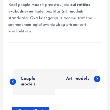
Real people modeli predstavljaju
autentične,
svakodnevne ljude
, bez klasičnih modnih
standarda. Ova kategorija je veoma tražena u
savremenom oglašavanju zbog prirodnosti i
kredibiliteta.
P
Couple
Art models
o
models
s