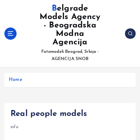
S
Belgrade
k
Models Agency
i
- Beogradska
p
t
Modna
o
Agencija
c
Fotomodeli Beograd, Srbija -
o
AGENCIJA SNOB
n
t
e
Home
n
t
Real people models
info