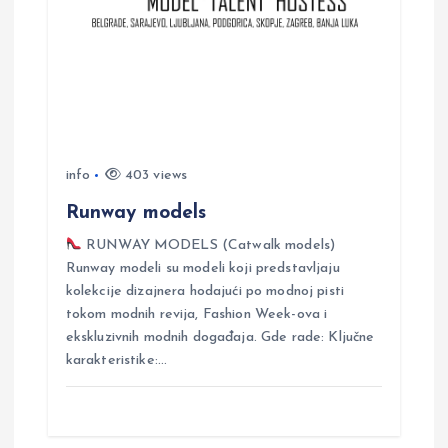
g
a
t
i
info
403 views
o
Runway models
RUNWAY MODELS (Catwalk models)
n
Runway modeli su modeli koji predstavljaju
kolekcije dizajnera hodajući po modnoj pisti
tokom modnih revija, Fashion Week-ova i
ekskluzivnih modnih događaja. Gde rade: Ključne
karakteristike:…