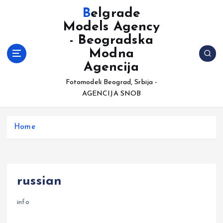
S
Belgrade
k
Models Agency
i
- Beogradska
p
t
Modna
o
Agencija
c
Fotomodeli Beograd, Srbija -
o
AGENCIJA SNOB
n
t
e
Home
n
t
russian
info