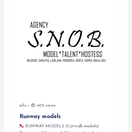
a
v
i
g
a
t
i
o
info
405 views
n
Runway models
RUNWAY MODELS (Catwalk models)