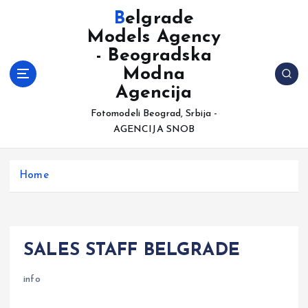
S
Belgrade
k
Models Agency
i
- Beogradska
p
t
Modna
o
Agencija
c
Fotomodeli Beograd, Srbija -
o
AGENCIJA SNOB
n
t
e
Home
n
t
SALES STAFF BELGRADE
info