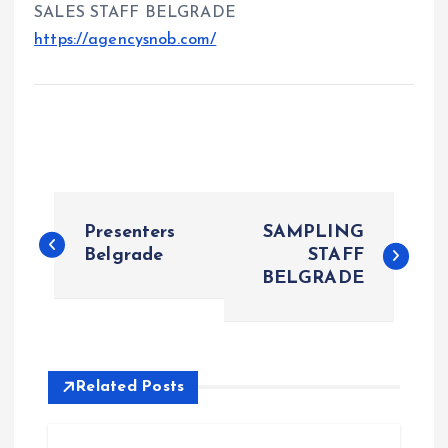
SALES STAFF BELGRADE
https://agencysnob.com/
P
Presenters
SAMPLING
o
Belgrade
STAFF
BELGRADE
s
t
Related Posts
n