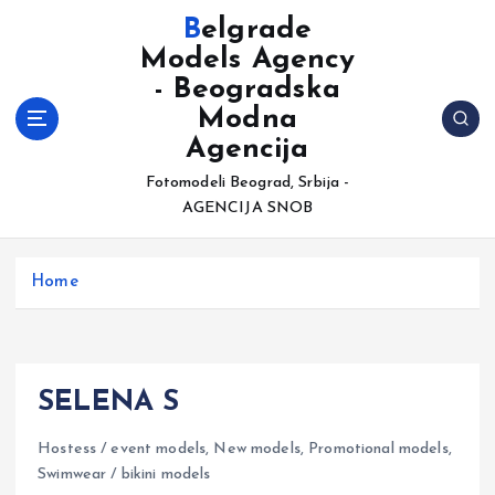
S
Belgrade
k
Models Agency
i
- Beogradska
p
t
Modna
o
Agencija
c
Fotomodeli Beograd, Srbija -
o
AGENCIJA SNOB
n
t
e
Home
n
t
SELENA S
Hostess / event models
,
New models
,
Promotional models
,
Swimwear / bikini models