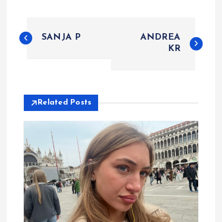
P
SANJA P
ANDREA
o
KR
s
t
Related Posts
n
a
v
i