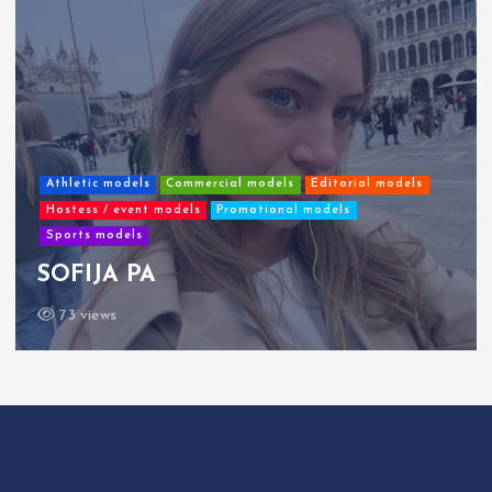
Athletic models
Commercial models
Editorial models
Hostess / event models
Promotional models
Sports models
SOFIJA PA
73 views