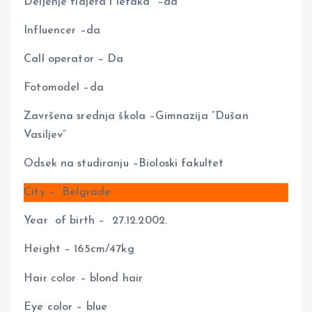
Deljenje flajera i letaka –da
Influencer –da
Call operator – Da
Fotomodel –da
Završena srednja škola –Gimnazija “Dušan
Vasiljev”
Odsek na studiranju –Bioloski fakultet
City – Belgrade
Year of birth – 27.12.2002.
Height – 165cm/47kg
Hair color – blond hair
Eye color – blue