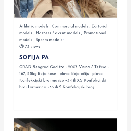
g
a
t
Athletic models
,
Commercial models
,
Editorial
models
,
Hostess / event models
,
Promotional
models
,
Sports models
i
73 views
o
SOFIJA PA
GRAD Beograd Godište –2007 Visina / Težina –
n
167, 55kg Boja kose –plava Boja očiju –plava
Konfekcijski broj majice –34 ili XS Konfekcijski
broj farmerica –36 ili S Konfekcijski broj…