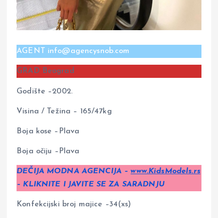
AGENT info@agencysnob.com
GRAD Beograd
Godište –2002.
Visina / Težina – 165/47kg
Boja kose –Plava
Boja očiju –Plava
DEČIJA MODNA AGENCIJA –
www.KidsModels.rs
– KLIKNITE I JAVITE SE ZA SARADNJU
Konfekcijski broj majice –34(xs)