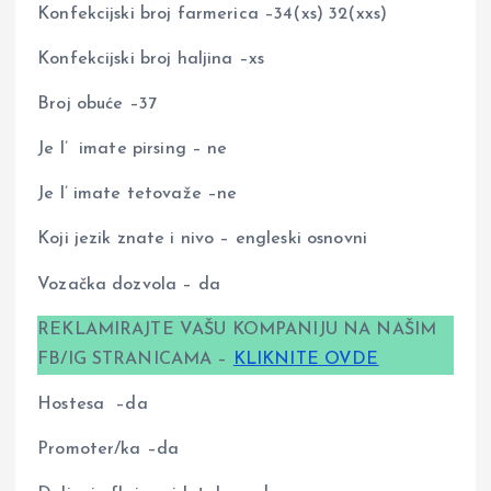
Konfekcijski broj farmerica –34(xs) 32(xxs)
Konfekcijski broj haljina –xs
Broj obuće –37
Je l’ imate pirsing – ne
Je l’ imate tetovaže –ne
Koji jezik znate i nivo – engleski osnovni
Vozačka dozvola – da
REKLAMIRAJTE VAŠU KOMPANIJU NA NAŠIM
FB/IG STRANICAMA –
KLIKNITE OVDE
Hostesa –da
Promoter/ka –da