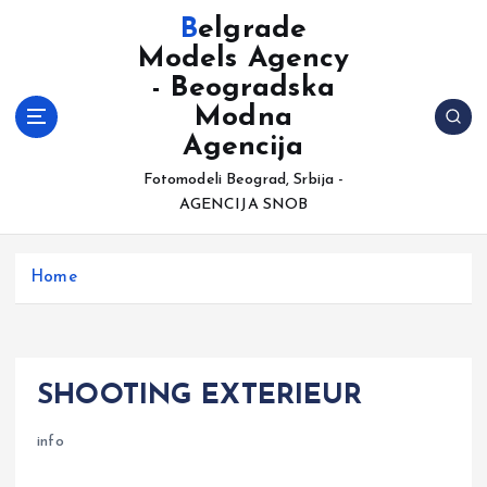
S
Belgrade
k
Models Agency
i
- Beogradska
p
t
Modna
o
Agencija
c
Fotomodeli Beograd, Srbija -
o
AGENCIJA SNOB
n
t
e
Home
n
t
SHOOTING EXTERIEUR
info