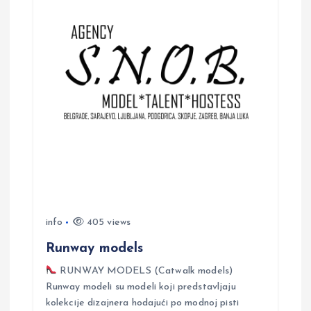
v
i
g
a
t
i
o
info
405 views
n
Runway models
RUNWAY MODELS (Catwalk models)
Runway modeli su modeli koji predstavljaju
kolekcije dizajnera hodajući po modnoj pisti