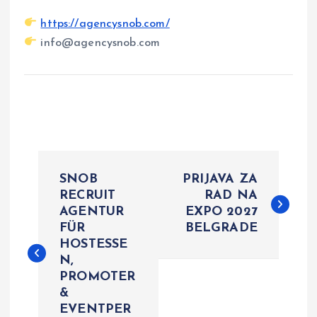
https://agencysnob.com/
info@agencysnob.com
P
SNOB
PRIJAVA ZA
o
RECRUIT
RAD NA
AGENTUR
EXPO 2027
FÜR
BELGRADE
s
HOSTESSE
N,
t
PROMOTER
&
n
EVENTPER