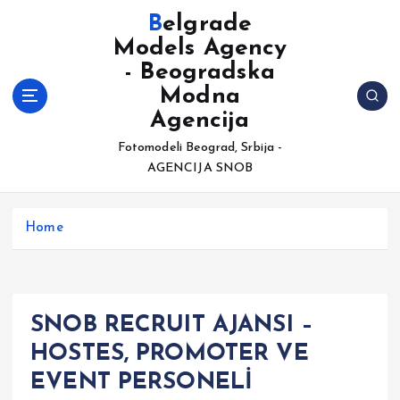
S
Belgrade
k
Models Agency
i
- Beogradska
p
t
Modna
o
Agencija
c
Fotomodeli Beograd, Srbija -
o
AGENCIJA SNOB
n
t
e
Home
n
t
SNOB RECRUIT AJANSI –
HOSTES, PROMOTER VE
EVENT PERSONELİ