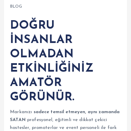
BLOG
DOĞRU
İNSANLAR
OLMADAN
ETKİNLİĞİNİZ
AMATÖR
GÖRÜNÜR.
Markanızı
sadece temsil etmeyen, aynı zamanda
SATAN
profesyonel, eğitimli ve dikkat çekici
hostesler, promoterlar ve event personeli ile fark