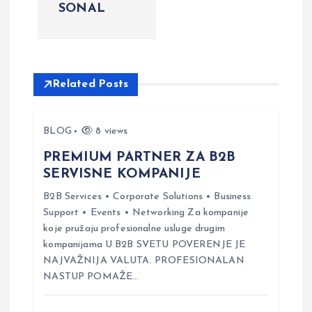
SONAL
a
v
i
Related Posts
g
BLOG
8 views
a
PREMIUM PARTNER ZA B2B
SERVISNE KOMPANIJE
t
B2B Services • Corporate Solutions • Business
Support • Events • Networking Za kompanije
i
koje pružaju profesionalne usluge drugim
kompanijama U B2B SVETU POVERENJE JE
o
NAJVAŽNIJA VALUTA. PROFESIONALAN
NASTUP POMAŽE…
n