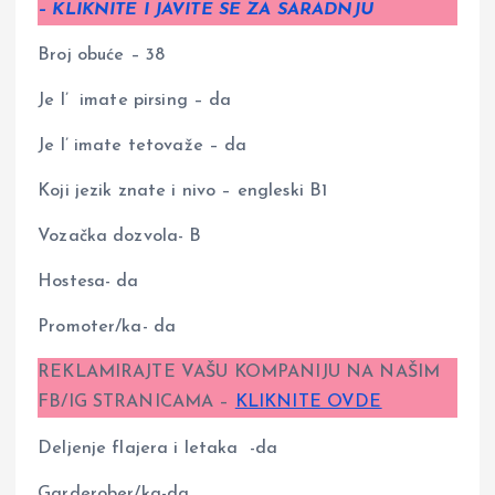
– KLIKNITE I JAVITE SE ZA SARADNJU
Broj obuće – 38
Je l’ imate pirsing – da
Je l’ imate tetovaže – da
Koji jezik znate i nivo – engleski B1
Vozačka dozvola- B
Hostesa- da
Promoter/ka- da
REKLAMIRAJTE VAŠU KOMPANIJU NA NAŠIM
FB/IG STRANICAMA –
KLIKNITE OVDE
Deljenje flajera i letaka -da
Garderober/ka-da