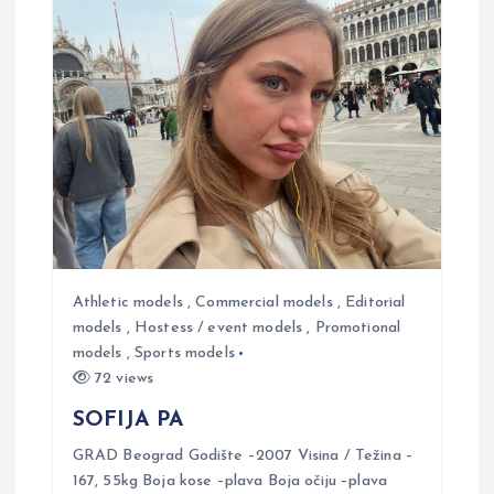
n
a
v
i
g
a
Athletic models
,
Commercial models
,
Editorial
t
models
,
Hostess / event models
,
Promotional
models
,
Sports models
72 views
i
SOFIJA PA
o
GRAD Beograd Godište –2007 Visina / Težina –
167, 55kg Boja kose –plava Boja očiju –plava