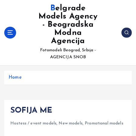
S
Belgrade
k
Models Agency
i
- Beogradska
p
t
Modna
o
Agencija
c
Fotomodeli Beograd, Srbija -
o
AGENCIJA SNOB
n
t
e
Home
n
t
SOFIJA ME
Hostess / event models
,
New models
,
Promotional models