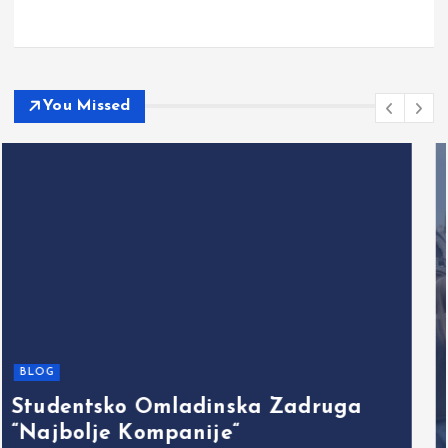
You Missed
Athletic models
Commercial models
Editorial models
Hostess / event models
Promotional models
Sports models
SOFIJA PA