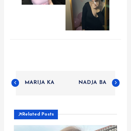
P
MARIJA KA
NADJA BA
o
s
Related Posts
t