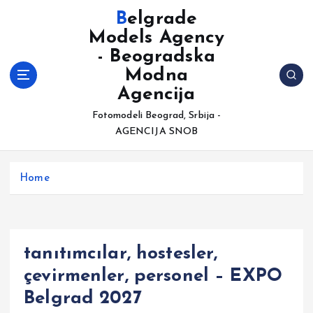
S
Belgrade
k
Models Agency
i
- Beogradska
p
t
Modna
o
Agencija
c
Fotomodeli Beograd, Srbija -
o
AGENCIJA SNOB
n
t
e
Home
n
t
tanıtımcılar, hostesler,
çevirmenler, personel – EXPO
Belgrad 2027