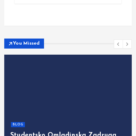
You Missed
BLOG
Studentsko Omladinska Zadruga