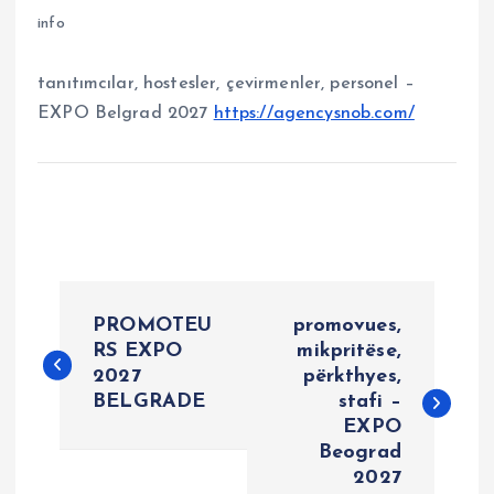
info
tanıtımcılar, hostesler, çevirmenler, personel –
EXPO Belgrad 2027
https://agencysnob.com/
P
PROMOTEU
promovues,
o
RS EXPO
mikpritëse,
2027
përkthyes,
BELGRADE
stafi –
s
EXPO
Beograd
t
2027