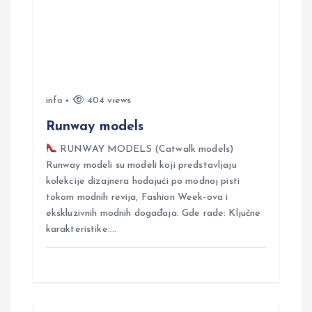
t
i
o
info
404 views
n
Runway models
RUNWAY MODELS (Catwalk models)
Runway modeli su modeli koji predstavljaju
kolekcije dizajnera hodajući po modnoj pisti
tokom modnih revija, Fashion Week-ova i
ekskluzivnih modnih događaja. Gde rade: Ključne
karakteristike:…