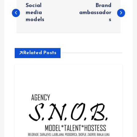
P
Social
Brand
o
media
ambassador
models
s
s
t
Related Posts
n
a
v
i
g
a