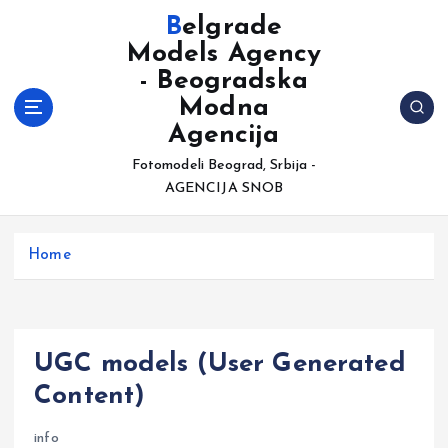
S
Belgrade
k
Models Agency
i
- Beogradska
p
t
Modna
o
Agencija
c
Fotomodeli Beograd, Srbija -
o
AGENCIJA SNOB
n
t
e
Home
n
t
UGC models (User Generated
Content)
info