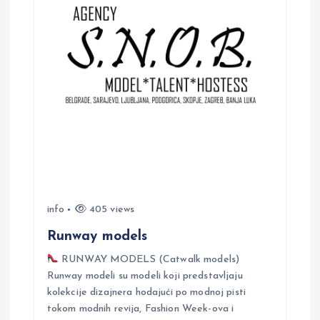
i
g
a
t
i
o
info
405 views
n
Runway models
RUNWAY MODELS (Catwalk models)
Runway modeli su modeli koji predstavljaju
kolekcije dizajnera hodajući po modnoj pisti
tokom modnih revija, Fashion Week-ova i