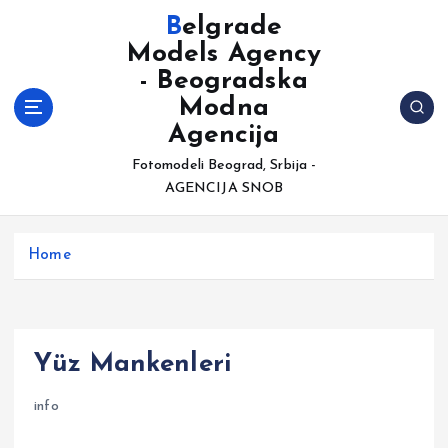
S
Belgrade
k
Models Agency
i
- Beogradska
p
t
Modna
o
Agencija
c
Fotomodeli Beograd, Srbija -
o
AGENCIJA SNOB
n
t
e
Home
n
t
Yüz Mankenleri
info