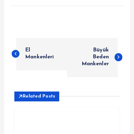
P
El
Büyük
o
Mankenleri
Beden
Mankenler
s
t
Related Posts
n
a
v