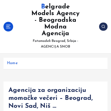
S
Belgrade
k
Models Agency
i
- Beogradska
p
t
Modna
o
Agencija
c
Fotomodeli Beograd, Srbija -
o
AGENCIJA SNOB
n
t
e
Home
n
t
Agencija za organizaciju
momačke večeri – Beograd,
Novi Sad, Niš …