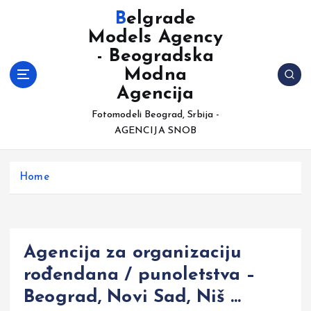
S
Belgrade
k
Models Agency
i
- Beogradska
p
t
Modna
o
Agencija
c
Fotomodeli Beograd, Srbija -
o
AGENCIJA SNOB
n
t
e
Home
n
t
Agencija za organizaciju
rođendana / punoletstva –
Beograd, Novi Sad, Niš …