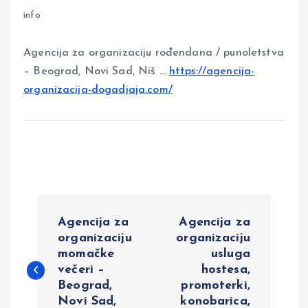
info
Agencija za organizaciju rođendana / punoletstva
– Beograd, Novi Sad, Niš …
https://agencija-
organizacija-dogadjaja.com/
P
Agencija za
Agencija za
o
organizaciju
organizaciju
momačke
usluga
večeri –
hostesa,
s
Beograd,
promoterki,
Novi Sad,
konobarica,