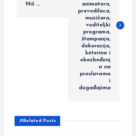
t
Niš …
animatora,
prevodilaca,
n
muzičara,
voditeljki
a
programa,
štampanja,
v
dekoracija,
keterina i
i
obezbeđenj
a na
g
proslavama
i
a
događajima
t
i
Related Posts
o