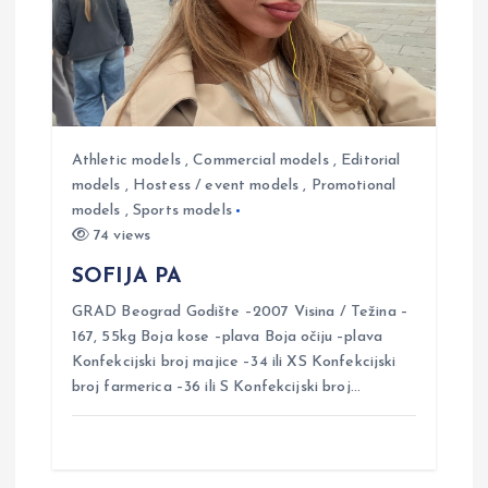
i
g
a
t
Athletic models
,
Commercial models
,
Editorial
models
,
Hostess / event models
,
Promotional
models
,
Sports models
i
74 views
o
SOFIJA PA
GRAD Beograd Godište –2007 Visina / Težina –
n
167, 55kg Boja kose –plava Boja očiju –plava
Konfekcijski broj majice –34 ili XS Konfekcijski
broj farmerica –36 ili S Konfekcijski broj…