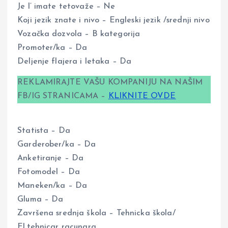
Je l’ imate tetovaže – Ne
Koji jezik znate i nivo – Engleski jezik /srednji nivo
Vozačka dozvola – B kategorija
Promoter/ka – Da
Deljenje flajera i letaka – Da
REKLAMIRAJTE VAŠU KOMPANIJU NA NAŠIM
FB/IG STRANICAMA –
KLIKNITE OVDE
Statista – Da
Garderober/ka – Da
Anketiranje – Da
Fotomodel – Da
Maneken/ka – Da
Gluma – Da
Završena srednja škola – Tehnicka škola/
El.tehnicar racunara