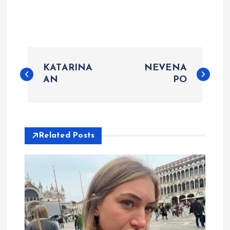
P
KATARINA
NEVENA
o
AN
PO
s
t
Related Posts
n
a
v