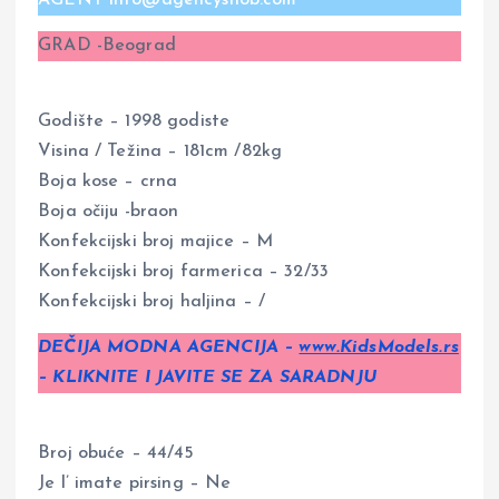
GRAD -Beograd
Godište – 1998 godiste
Visina / Težina – 181cm /82kg
Boja kose – crna
Boja očiju -braon
Konfekcijski broj majice – M
Konfekcijski broj farmerica – 32/33
Konfekcijski broj haljina – /
DEČIJA MODNA AGENCIJA –
www.KidsModels.rs
– KLIKNITE I JAVITE SE ZA SARADNJU
Broj obuće – 44/45
Je l’ imate pirsing – Ne