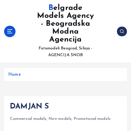
S
Belgrade
k
Models Agency
i
- Beogradska
p
t
Modna
o
Agencija
c
Fotomodeli Beograd, Srbija -
o
AGENCIJA SNOB
n
t
e
Home
n
t
DAMJAN S
Commercial models
,
New models
,
Promotional models