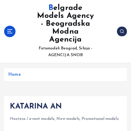
S
Belgrade
k
Models Agency
i
- Beogradska
p
t
Modna
o
Agencija
c
Fotomodeli Beograd, Srbija -
o
AGENCIJA SNOB
n
t
e
Home
n
t
KATARINA AN
Hostess / event models
,
New models
,
Promotional models