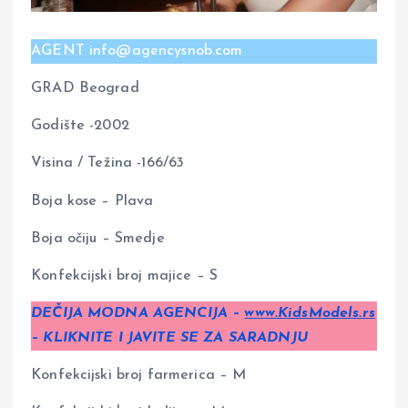
AGENT info@agencysnob.com
GRAD Beograd
Godište -2002
Visina / Težina -166/63
Boja kose – Plava
Boja očiju – Smedje
Konfekcijski broj majice – S
DEČIJA MODNA AGENCIJA –
www.KidsModels.rs
– KLIKNITE I JAVITE SE ZA SARADNJU
Konfekcijski broj farmerica – M