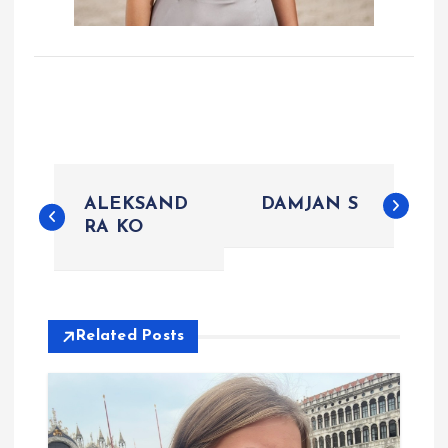
P
ALEKSAND
DAMJAN S
o
RA KO
s
t
Related Posts
n
a