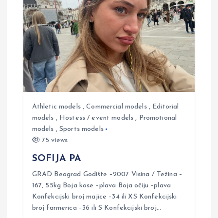
v
i
g
a
t
Athletic models
,
Commercial models
,
Editorial
models
,
Hostess / event models
,
Promotional
models
,
Sports models
i
75 views
o
SOFIJA PA
GRAD Beograd Godište –2007 Visina / Težina –
n
167, 55kg Boja kose –plava Boja očiju –plava
Konfekcijski broj majice –34 ili XS Konfekcijski
broj farmerica –36 ili S Konfekcijski broj…