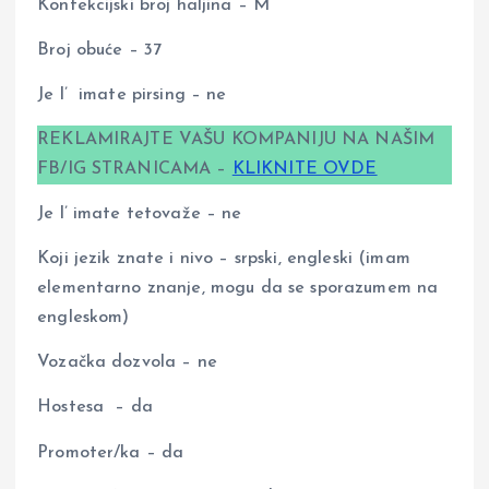
Konfekcijski broj haljina – M
Broj obuće – 37
Je l’ imate pirsing – ne
REKLAMIRAJTE VAŠU KOMPANIJU NA NAŠIM
FB/IG STRANICAMA –
KLIKNITE OVDE
Je l’ imate tetovaže – ne
Koji jezik znate i nivo – srpski, engleski (imam
elementarno znanje, mogu da se sporazumem na
engleskom)
Vozačka dozvola – ne
Hostesa – da
Promoter/ka – da