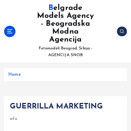
S
Belgrade
k
Models Agency
i
- Beogradska
p
t
Modna
o
Agencija
c
Fotomodeli Beograd, Srbija -
o
AGENCIJA SNOB
n
t
e
Home
n
t
GUERRILLA MARKETING
info