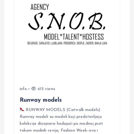
v
i
g
a
t
i
info
415 views
o
Runway models
n
RUNWAY MODELS (Catwalk models)
Runway modeli su modeli koji predstavljaju
kolekcije dizajnera hodajući po modnoj pisti
tokom modnih revija, Fashion Week-ova i