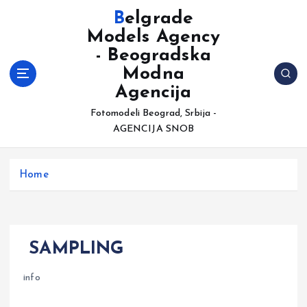
S
Belgrade
k
Models Agency
i
- Beogradska
p
t
Modna
o
Agencija
c
Fotomodeli Beograd, Srbija -
o
AGENCIJA SNOB
n
t
e
Home
n
t
SAMPLING
info