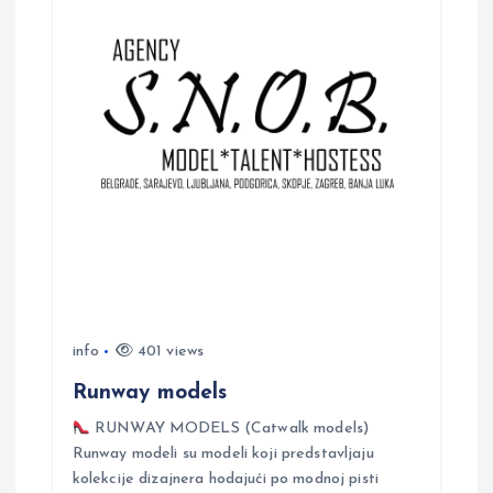
v
i
g
a
t
i
o
info
401 views
n
Runway models
RUNWAY MODELS (Catwalk models)
Runway modeli su modeli koji predstavljaju
kolekcije dizajnera hodajući po modnoj pisti