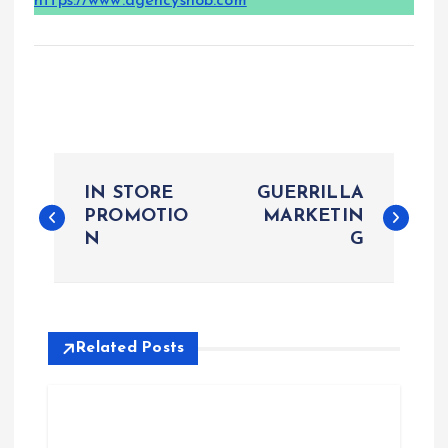
https://www.agencysnob.com
P
IN STORE
GUERRILLA
o
PROMOTIO
MARKETIN
N
G
s
t
Related Posts
n
a