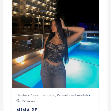
Hostess / event models
,
Promotional models
59 views
NINA PE