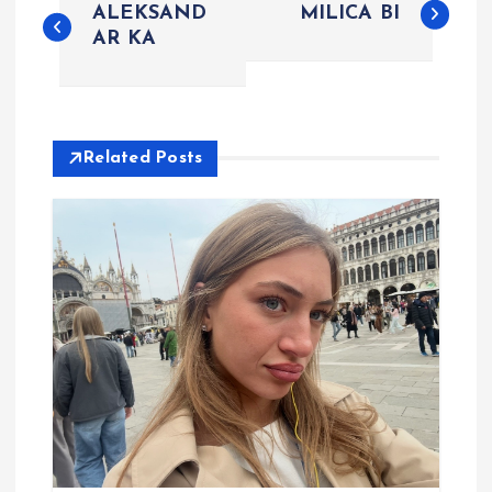
ALEKSAND
MILICA BI
o
AR KA
s
t
Related Posts
n
a
v
i
g
a