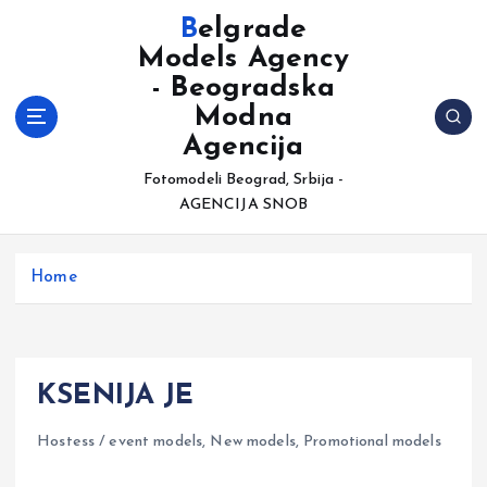
S
Belgrade
k
Models Agency
i
- Beogradska
p
t
Modna
o
Agencija
c
Fotomodeli Beograd, Srbija -
o
AGENCIJA SNOB
n
t
e
Home
n
t
KSENIJA JE
Hostess / event models
,
New models
,
Promotional models