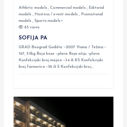
t
Athletic models
,
Commercial models
,
Editorial
models
,
Hostess / event models
,
Promotional
models
,
Sports models
i
83 views
o
SOFIJA PA
GRAD Beograd Godište –2007 Visina / Težina –
n
167, 55kg Boja kose –plava Boja očiju –plava
Konfekcijski broj majice –34 ili XS Konfekcijski
broj farmerica –36 ili S Konfekcijski broj…