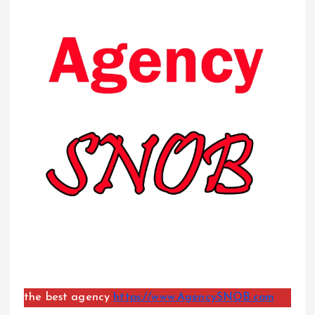
the best agency
https://www.AgencySNOB.com