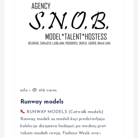
i
g
a
t
i
o
info
416 views
n
Runway models
RUNWAY MODELS (Catwalk models)
Runway modeli su modeli koji predstavljaju
kolekcije dizajnera hodajući po modnoj pisti
tokom modnih revija, Fashion Week-ova i