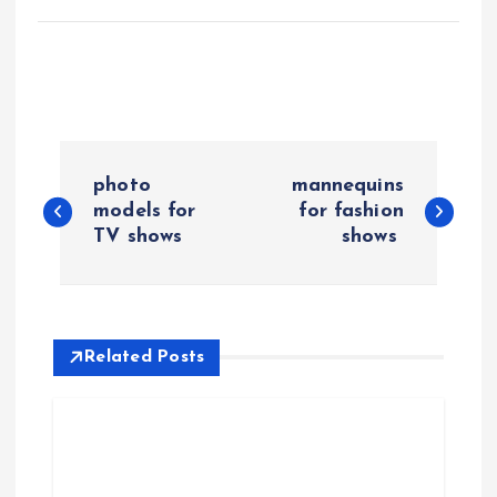
P
photo
mannequins
o
models for
for fashion
TV shows
shows
s
t
Related Posts
n
a
v