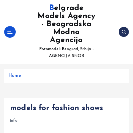
S
Belgrade
k
Models Agency
i
- Beogradska
p
t
Modna
o
Agencija
c
Fotomodeli Beograd, Srbija -
o
AGENCIJA SNOB
n
t
e
Home
n
t
models for fashion shows
info