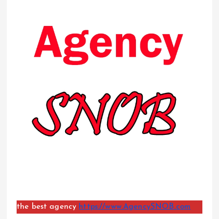
the best agency
https://www.AgencySNOB.com