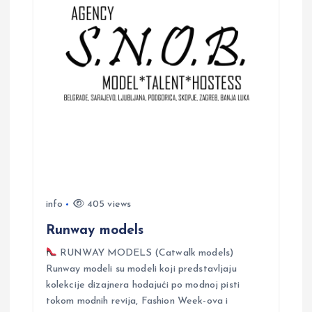
i
g
a
t
i
o
info
405 views
n
Runway models
RUNWAY MODELS (Catwalk models)
Runway modeli su modeli koji predstavljaju
kolekcije dizajnera hodajući po modnoj pisti
tokom modnih revija, Fashion Week-ova i