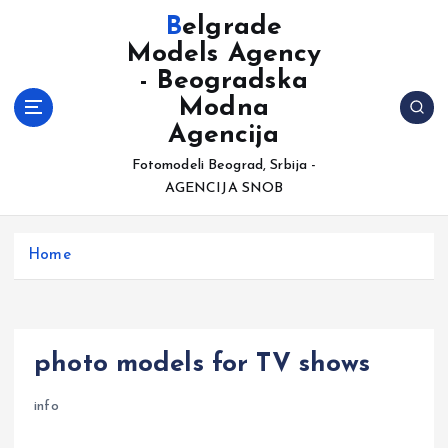
S
Belgrade
k
Models Agency
i
- Beogradska
p
t
Modna
o
Agencija
c
Fotomodeli Beograd, Srbija -
o
AGENCIJA SNOB
n
t
e
Home
n
t
photo models for TV shows
info