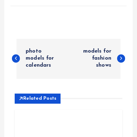
P
photo
models for
o
models for
fashion
calendars
shows
s
t
Related Posts
n
a
v