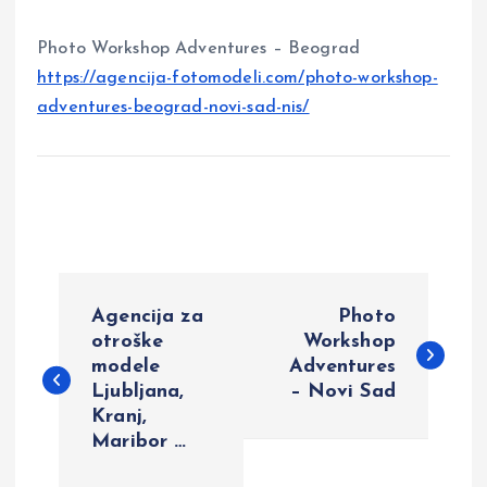
Photo Workshop Adventures – Beograd
https://agencija-fotomodeli.com/photo-workshop-
adventures-beograd-novi-sad-nis/
P
Agencija za
Photo
o
otroške
Workshop
modele
Adventures
Ljubljana,
– Novi Sad
s
Kranj,
Maribor …
t