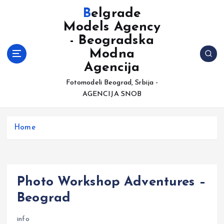
S
Belgrade
k
Models Agency
i
- Beogradska
p
t
Modna
o
Agencija
c
Fotomodeli Beograd, Srbija -
o
AGENCIJA SNOB
n
t
e
Home
n
t
Photo Workshop Adventures –
Beograd
info