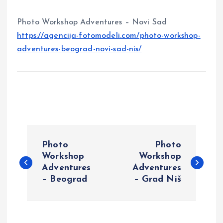
Photo Workshop Adventures – Novi Sad
https://agencija-fotomodeli.com/photo-workshop-
adventures-beograd-novi-sad-nis/
P
Photo
Photo
o
Workshop
Workshop
Adventures
Adventures
– Beograd
– Grad Niš
s
t