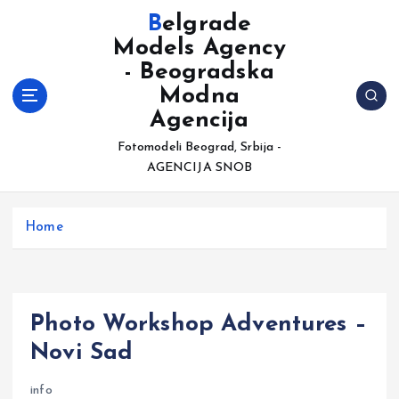
S
Belgrade
k
Models Agency
i
- Beogradska
p
t
Modna
o
Agencija
c
Fotomodeli Beograd, Srbija -
o
AGENCIJA SNOB
n
t
e
Home
n
t
Photo Workshop Adventures –
Novi Sad
info